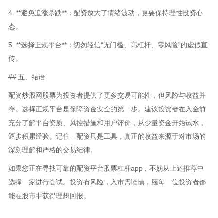
4. **避免追涨杀跌**：配资放大了情绪波动，更要保持理性投资心
态。
5. **选择正规平台**：切勿轻信“无门槛、高杠杆、零风险”的虚假宣
传。
## 五、结语
配资炒股网股票为投资者提供了更多交易可能性，但风险与收益并
存。选择正规平台是保障资金安全的第一步。建议投资者在入金前
充分了解平台资质、风控措施和用户评价，从少量资金开始试水，
逐步积累经验。记住，配资只是工具，真正的收益来源于对市场的
深刻理解和严格的交易纪律。
如果您正在寻找可靠的配资平台股票杠杆app，不妨从上述推荐中
选择一家进行尝试。投资有风险，入市需谨慎，愿每一位投资者都
能在股市中获得理想回报。