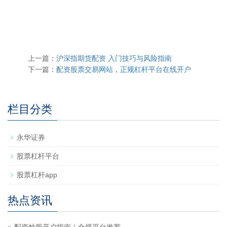
上一篇：
沪深指期货配资 入门技巧与风险指南
下一篇：
配资股票交易网站，正规杠杆平台在线开户
栏目分类
永华证券
股票杠杆平台
股票杠杆app
热点资讯
配资炒股开户指南｜合规平台推荐