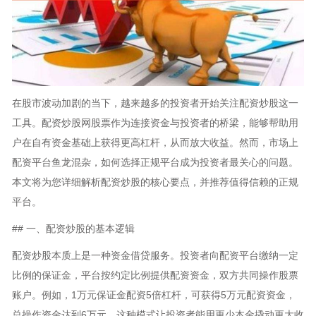
在股市波动加剧的当下，越来越多的投资者开始关注配资炒股这一
工具。配资炒股网股票作为连接资金与投资者的桥梁，能够帮助用
户在自有资金基础上获得更高杠杆，从而放大收益。然而，市场上
配资平台鱼龙混杂，如何选择正规平台成为投资者最关心的问题。
本文将为您详细解析配资炒股的核心要点，并推荐值得信赖的正规
平台。
## 一、配资炒股的基本逻辑
配资炒股本质上是一种资金借贷服务。投资者向配资平台缴纳一定
比例的保证金，平台按约定比例提供配资资金，双方共同操作股票
账户。例如，1万元保证金配资5倍杠杆，可获得5万元配资资金，
总操作资金达到6万元。这种模式让投资者能用更少本金撬动更大收