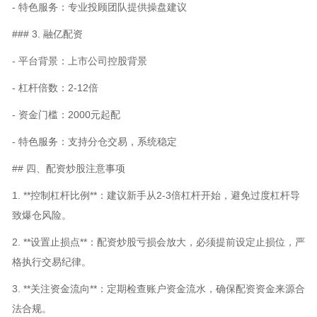
- 特色服务：专业投顾团队提供操盘建议
### 3. 融亿配资
- 平台背景：上市公司控股背景
- 杠杆倍数：2-12倍
- 资金门槛：2000元起配
- 特色服务：支持分仓交易，系统稳定
## 四、配资炒股注意事项
1. **控制杠杆比例**：建议新手从2-3倍杠杆开始，避免过度杠杆导
致爆仓风险。
2. **设置止损点**：配资炒股亏损会放大，必须提前设定止损位，严
格执行交易纪律。
3. **关注资金流向**：定期检查账户资金流水，确保配资资金来源合
法合规。