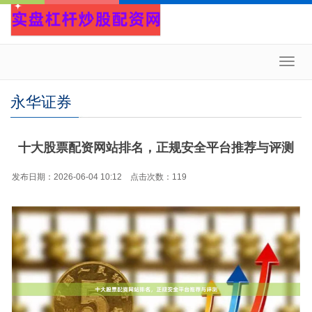
Toggl
navig
永华证券
十大股票配资网站排名，正规安全平台推荐与评测
发布日期：2026-06-04 10:12 点击次数：119