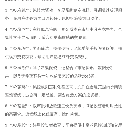
3. **XX在线**：以技术驱动，交易系统稳定流畅。强调极速提现服
务，在用户体验方面口碑较好，风控措施较为自动化。
4. **XX资本**：主打低息策略，资金成本在市场中具有竞争力。合
规性文件展示清晰，适合对费率敏感的交易者。
5. **XX配资**：界面简洁，操作便捷，尤其受新手投资者欢迎。提
供模拟交易功能，帮助用户熟悉杠杆交易规则。
6. **XX金融**：除了常规配资，还整合了市场资讯、数据分析工
具，服务于希望获得一站式信息支持的活跃交易者。
7. **XX策略**：风控规则定制化程度高，允许在合理范围内协商调
整预警线，适合有一定经验、需要灵活方案的投资者。
8. **XX速配**：以审批和放款速度快为亮点，满足投资者对时效性
的高要求。流程线上化程度高，操作简便。
9. **XX融投**：注重投资者教育，平台提供丰富的风控知识和交易