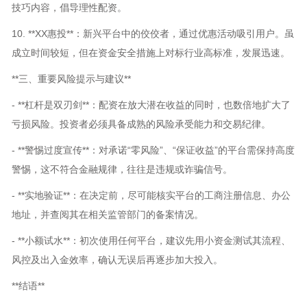
技巧内容，倡导理性配资。
10. **XX惠投**：新兴平台中的佼佼者，通过优惠活动吸引用户。虽
成立时间较短，但在资金安全措施上对标行业高标准，发展迅速。
**三、重要风险提示与建议**
- **杠杆是双刃剑**：配资在放大潜在收益的同时，也数倍地扩大了
亏损风险。投资者必须具备成熟的风险承受能力和交易纪律。
- **警惕过度宣传**：对承诺“零风险”、“保证收益”的平台需保持高度
警惕，这不符合金融规律，往往是违规或诈骗信号。
- **实地验证**：在决定前，尽可能核实平台的工商注册信息、办公
地址，并查阅其在相关监管部门的备案情况。
- **小额试水**：初次使用任何平台，建议先用小资金测试其流程、
风控及出入金效率，确认无误后再逐步加大投入。
**结语**