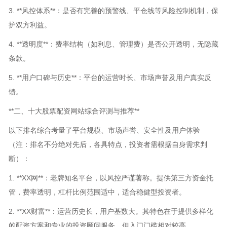
3. **风控体系**：是否有完善的预警线、平仓线等风险控制机制，保
护双方利益。
4. **透明度**：费率结构（如利息、管理费）是否公开透明，无隐藏
条款。
5. **用户口碑与历史**：平台的运营时长、市场声誉及用户真实反
馈。
**二、十大股票配资网站综合评测与推荐**
以下排名综合考量了平台规模、市场声誉、安全性及用户体验
（注：排名不分绝对先后，各具特点，投资者需根据自身需求判
断）：
1. **XX网**：老牌知名平台，以风控严谨著称。提供第三方资金托
管，费率透明，杠杆比例范围适中，适合稳健型投资者。
2. **XX财富**：运营历史长，用户基数大。其特色在于提供多样化
的配资方案和专业的投资顾问服务，但入门门槛相对较高。