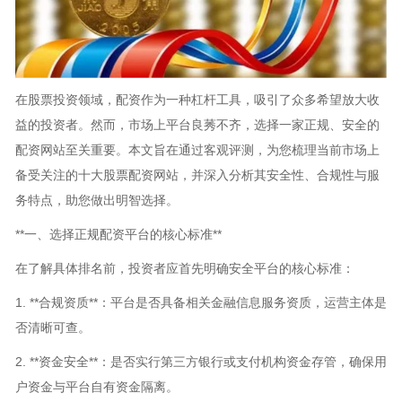
在股票投资领域，配资作为一种杠杆工具，吸引了众多希望放大收
益的投资者。然而，市场上平台良莠不齐，选择一家正规、安全的
配资网站至关重要。本文旨在通过客观评测，为您梳理当前市场上
备受关注的十大股票配资网站，并深入分析其安全性、合规性与服
务特点，助您做出明智选择。
**一、选择正规配资平台的核心标准**
在了解具体排名前，投资者应首先明确安全平台的核心标准：
1. **合规资质**：平台是否具备相关金融信息服务资质，运营主体是
否清晰可查。
2. **资金安全**：是否实行第三方银行或支付机构资金存管，确保用
户资金与平台自有资金隔离。